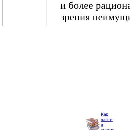
и более рацион
зрения неимущи
Как
найти
и
купить