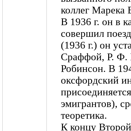
коллег Марека 
В 1936 г. он в 
совершил поез
(1936 г.) он ус
Сраффой, Р. Ф.
Робинсон. В 194
оксфордский ин
присоединяется
эмигрантов), с
теоретика.
К концу Второй