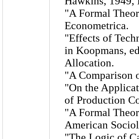
Hawkins, 1949, 
"A Formal Theor
Econometrica.
"Effects of Tech
in Koopmans, edi
Allocation.
"A Comparison o
"On the Applica
of Production Co
"A Formal Theory
American Sociol
"The Logic of Ca