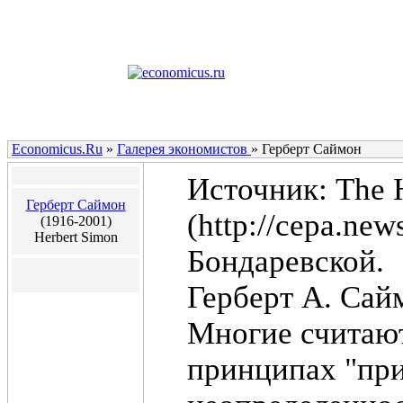
Economicus.Ru
»
Галерея экономистов
»
Герберт Саймон
Источник: The H
Герберт Саймон
(http://cepa.ne
(1916-2001)
Herbert Simon
Бондаревской.
Герберт А. Сай
Многие считают
принципах "пр