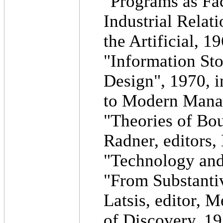
"Programs as Fac
Industrial Relat
the Artificial, 1
"Information Sto
Design", 1970, i
to Modern Mana
"Theories of Bou
Radner, editors,
"Technology and
"From Substantiv
Latsis, editor, 
of Discovery, 19