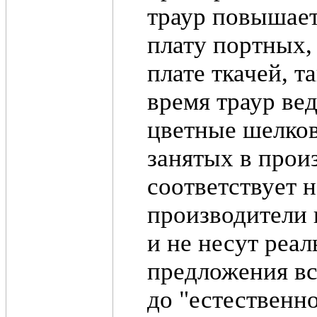
траур повышает
плату портных,
плате ткачей, т
время траур ве
цветные шелков
занятых в произ
соответствует н
производители
и не несут реа
предложения вс
до "естественн