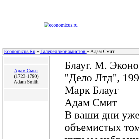
Economicus.Ru
»
Галерея экономистов
»
Адам Смит
Блауг. М. Эконо
Адам Смит
"Дело Лтд", 199
(1723-1790)
Adam Smith
Марк Блауг
Адам Смит
В ваши дни уже
объемистых том