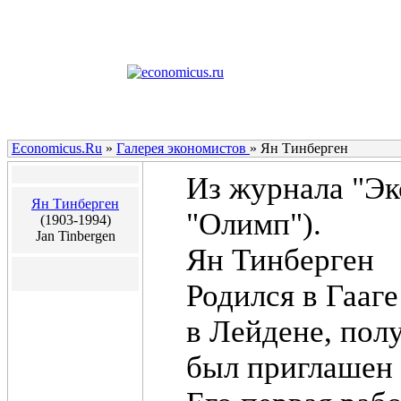
Economicus.Ru
»
Галерея экономистов
»
Ян Тинберген
Из журнала "Эк
Ян Тинберген
"Олимп").
(1903-1994)
Jan Tinbergen
Ян Тинберген
Родился в Гааг
в Лейдене, полу
был приглашен 