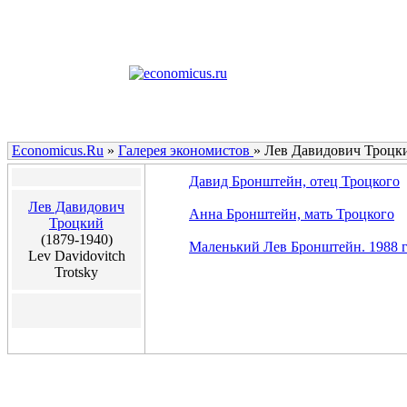
Economicus.Ru
»
Галерея экономистов
»
Лев Давидович Троцк
Давид Бронштейн, отец Троцкого
Лев Давидович
Анна Бронштейн, мать Троцкого
Троцкий
(1879-1940)
Маленький Лев Бронштейн. 1988 г
Lev Davidovitch
Trotsky