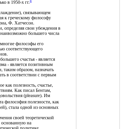
4
о в 1950-х гг.
слаждение), связывающем
ая к греческому философу
риа, Ф. Хатчесон.
и, определяя свои убеждения в
 наивозможно большего числа
и многие философы его
щью соответствующего
нов.
ольшего счастья - является
ма - является позитивным
, таким образом, назначать
ать в соответствии с первым
е как полезность, счастье,
ствиям. Как писал Бентам,
овольствия (pleasure). Им
а философия полезности, как
ей), стала одной из основных
чения своей теоретической
, основанную на
атической политике.