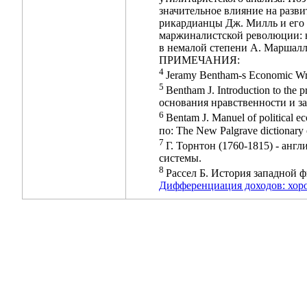
значительное влияние на разв
рикардианцы Дж. Милль и его 
маржиналистской революции: на
в немалой степени А. Маршалл
ПРИМЕЧАНИЯ:
4
Jeramy Bentham-s Economic Writ
5
Bentham J. Introduction to the p
основания нравственности и зако
6
Bentam J. Manuel of political e
по: The New Palgrave dictionary o
7
Г. Торнтон (1760-1815) - ан
системы.
8
Рассел Б. История западной ф
Дифференциация доходов: хоро