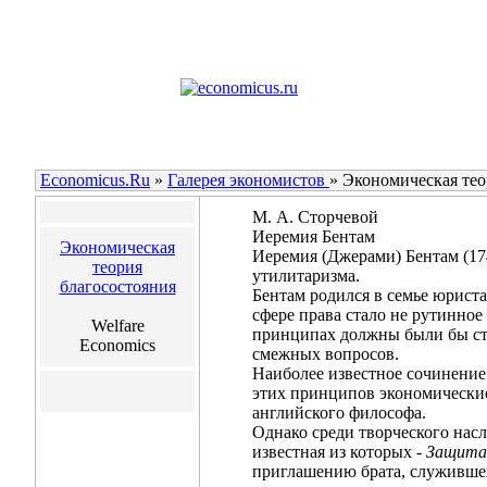
Economicus.Ru
»
Галерея экономистов
»
Экономическая тео
М. А. Сторчевой
Иеремия Бентам
Экономическая
Иеремия (Джерами) Бентам (174
теория
утилитаризма.
благосостояния
Бентам родился в семье юриста
сфере права стало не рутинное
Welfare
принципах должны были бы стр
Economics
смежных вопросов.
Наиболее известное сочинение
этих принципов экономические
английского философа.
Однако среди творческого насл
известная из которых -
Защита
приглашению брата, служившег