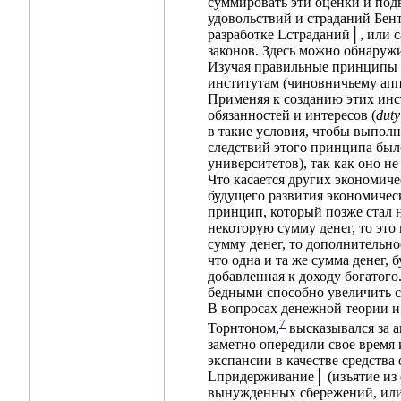
суммировать эти оценки и под
удовольствий и страданий Бен
разработке Lстраданий│, или с
законов. Здесь можно обнаруж
Изучая правильные принципы 
институтам (чиновничьему аппа
Применяя к созданию этих инс
обязанностей и интересов (
duty
в такие условия, чтобы выпол
следствий этого принципа был
университетов), так как оно н
Что касается других экономиче
будущего развития экономическ
принцип, который позже стал н
некоторую сумму денег, то это
сумму денег, то дополнительно
что одна и та же сумма денег, 
добавленная к доходу богатог
бедными способно увеличить с
В вопросах денежной теории и
7
Торнтоном,
высказывался за 
заметно опередили свое время
экспансии в качестве средства
Lпридерживание│ (изъятие из 
вынужденных сбережений, или