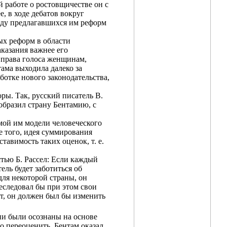
 работе о ростовщичестве он с
, в ходе дебатов вокруг
ряду предлагавшихся им реформ
ых реформ в области
аказания важнее его
е права голоса женщинам,
ама выходила далеко за
ботке нового законодательства,
ры. Так, русский писатель В.
образил страну Бентамию, с
мой им модели человеческого
е того, идея суммирования
авимость таких оценок, т. е.
тью Б. Рассел: Если каждый
ель будет заботиться об
для некоторой страны, он
реследовал бы при этом свои
кт, он должен был бы изменить
они были осознаны на основе
о переоценить. Бентам оказал