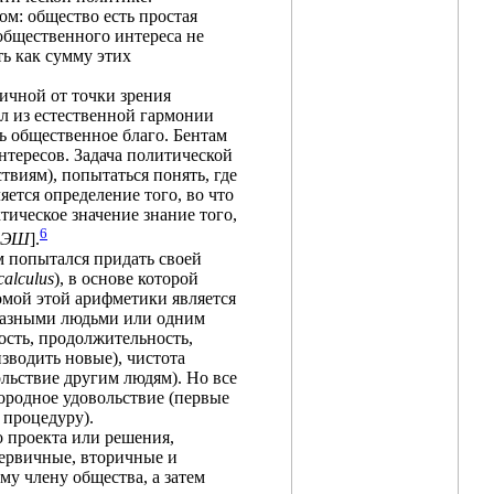
м: общество есть простая
 общественного интереса не
ь как сумму этих
ичной от точки зрения
л из естественной гармонии
ь общественное благо. Бентам
нтересов. Задача политической
твиям), попытаться понять, где
ляется определение того, во что
ктическое значение знание того,
6
ЭШ
].
 попытался придать своей
 calculus
), в основе которой
омой этой арифметики является
 разными людьми или одним
ость, продолжительность,
зводить новые), чистота
льствие другим людям). Но все
ородное удовольствие (первые
 процедуру).
о проекта или решения,
первичные, вторичные и
у члену общества, а затем