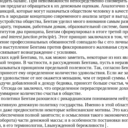
водить баланс. При невозможности непосредственно соизмерить
там предлагал обращаться к их денежным оценкам. Аналогично 
анкций, которые могут назначаться обществом человеку в качест
ить в зародыше концепцию современного анализа затрат и выгод
устройства общества, Бентам уделил много внимания самым р
рату, тюрьмам, работным домам, образовательной системе, банков
титутов два принципа, Бентам сформулировал в итоге третий п
 and interest junction principle
). Этот принцип заключался в том, 
нение профессиональных обязанностей совпадало бы с его личн
о выступление Бентама против фиксированного жалованья служ
е связывает вознаграждение с усилиями.
ских идей Бентама, то, как можно заметить, некоторые из них 
ой теории. В частности, в рассуждениях Бентама, пусть в нераз
азываться принципом предельной полезности. Так, согласно Бен
 принесет ему определенное количество удовольствия. Если же за
е удовольствие от нее окажется меньшим, чем от первой суммы.
будучи добавленной к доходу бедняка, принесет больше счастья, ч
о. Отсюда он заключил, что определенное перераспределение дох
уммарное количество счастья в обществе.
 политики Бентам разошелся с рикардианским пониманием нейтрал
активную денежную политику государства. Именно в этой област
 и даже предвосхитили некоторые кейнсианские мотивы. Это кас
 обеспечения полной занятости; и осмысления такого экономичес
оборота) части денежной массы; и в особенности постановки во
, в его терминологии, Lвынужденной бережливости│.