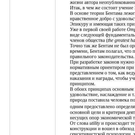
жизни автора неопубликованным
Итак, в чем же состоит учение
В основе теории Бентама лежи
нравственное добро с удовольс
Эпикуру и имеющая таких приве
Уже в первой своей работе
Отр
виде следующей фундаментальн
членов общества (
the greatest h
Точно так же Бентам не был о
времени, Бентам полагал, что
правильного законодательства.
При разработке законов нужно
нормативным ориентиром при п
представлением о том, как вед
наказания и награды, чтобы уч
принципом.
В обоих принципах основным п
удовольствие, наслаждение и т.
природа поставила человека под
одним предоставлено определят
основной цели и критерия деят
несущих опор экономической 
От слова
utility
и происходит т
конструкции и вошел в обиход 
сенситивистской психологии, 