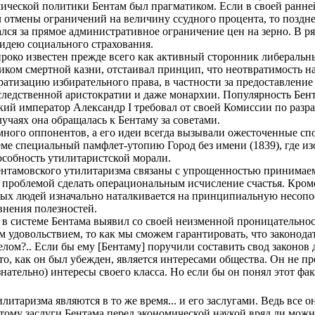
ической политики Бентам был прагматиком. Если в своей ранней
отмены ограничений на величину ссудного процента, то позднее
ался за прямое административное ограничение цен на зерно. В 
идею социального страхования.
ироко известен прежде всего как активный сторонник либеральн
иком смертной казни, отстаивал принцип, что неотвратимость н
ратизацию избирательного права, в частности за предоставлени
следственной аристократии и даже монархии. Популярность Бент
ий император Александр I требовал от своей Комиссии по разра
учаях она обращалась к Бентаму за советами.
много оппонентов, а его идеи всегда вызывали ожесточенные спо
ме специальный памфлет-утопию Город без имени (1839), где из
особность утилитаристской морали.
ентамовского утилитаризма связаны с упрощенностью принимае
й проблемой сделать операциональным исчисление счастья. Кром
ых людей изначально наталкивается на принципиальную несопост
нения полезностей.
 в системе Бентама выявил со своей неизменной проницательнос
м удовольствием, то как мы сможем гарантировать, что законодат
елом?.. Если бы ему [Бентаму] поручили составить свод законов 
что, как он был убежден, является интересами общества. Он не п
нательно) интересы своего класса. Но если бы он понял этот фа
литаризма являются в то же время... и его заслугами. Ведь все 
тому заслуги Бентама перед экономической наукой вряд ли можн