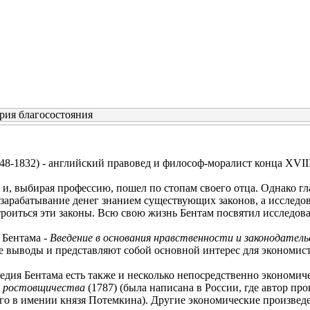
рия благосостояния
8-1832) - английский правовед и философ-моралист конца XVIII
 и, выбирая профессию, пошел по стопам своего отца. Однако г
 зарабатывание денег знанием существующих законов, а исследов
оиться эти законы. Всю свою жизнь Бентам посвятил исследова
 Бентама -
Введение в основания нравственности и законодател
 выводы и представляют собой основной интерес для экономисто
едия Бентама есть также и несколько непосредственно экономиче
 ростовщичества
(1787) (была написана в России, где автор про
о в имении князя Потемкина). Другие экономические произведе