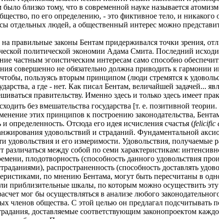
было близко тому, что в современной науке называется атомизмо
щество, по его определению, - это фиктивное тело, и никакого
ресы отдельных людей, а общественный интерес можно представит
 на правильные законы Бентам придерживался точки зрения, отл
ической политической экономии Адама Смита. Последний исходи
ание частным эгоистическим интересам само способно обеспечит
ения совершенно не обязательно должна приводить к гармонии и
 чтобы, пользуясь вторым принципом (люди стремятся к удовольс
арства, а где - нет. Как писал Бентам, величайшей задачей... яв
ешиваться правительству. Именно здесь и только здесь имеет пра
сходить без вмешательства государства [т. е. позитивной теории.
енение этих принципов к построению законодательства, Бентам
и определенность. Отсюда его идея исчисления счастья (
felicific
анжирования удовольствий и страданий. Фундаментальной акси
и удовольствия и его измеримости. Удовольствия, получаемые
ут различаться между собой по семи характеристикам: интенсивн
ремени, плодотворность (способность данного удовольствия прои
траданиями), распространенность (способность доставлять удово
теристиками, по мнению Бентама, могут быть пересчитаны в одн
ли приблизительные шкалы, по которым можно осуществить эту
асчет мог бы осуществляться в анализе любого законодательног
ых членов общества. С этой целью он предлагал подсчитывать 
традания, доставляемые соответствующим законопроектом каждом