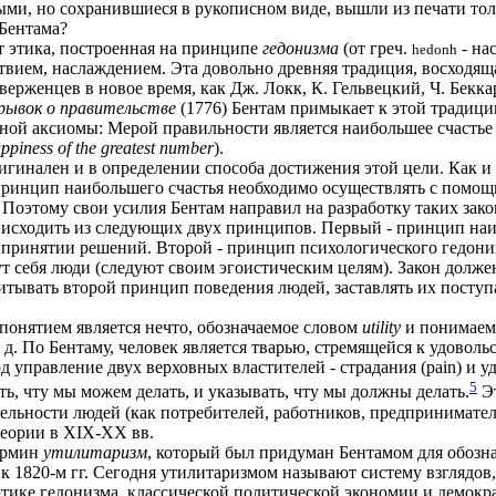
и, но сохранившиеся в рукописном виде, вышли из печати тольк
 Бентама?
т этика, построенная на принципе
гедонизма
(от греч.
- на
hedonh
твием, наслаждением. Эта довольно древняя традиция, восходящ
рженцев в новое время, как Дж. Локк, К. Гельвецкий, Ч. Бекка
ывок о правительстве
(1776) Бентам примыкает к этой традици
ой аксиомы: Мерой правильности является наибольшее счастье
appiness of the greatest number
).
ригинален и в определении способа достижения этой цели. Как 
 принцип наибольшего счастья необходимо осуществлять с помо
 Поэтому свои усилия Бентам направил на разработку таких зако
 исходить из следующих двух принципов. Первый - принцип наиб
ринятии решений. Второй - принцип психологического гедониз
ут себя люди (следуют своим эгоистическим целям). Закон должен
итывать второй принцип поведения людей, заставлять их поступ
онятием является нечто, обозначаемое словом
utility
и понимаемо
 д. По Бентаму, человек является тварью, стремящейся к удоволь
 управление двух верховных властителей - страдания (pain) и уд
5
ь, чту мы можем делать, и указывать, чту мы должны делать.
Эт
ельности людей (как потребителей, работников, предпринимател
теории в XIX-XX вв.
ермин
утилитаризм
, который был придуман Бентамом для обозна
к 1820-м гг. Сегодня утилитаризмом называют систему взглядов
этике гедонизма, классической политической экономии и демокр