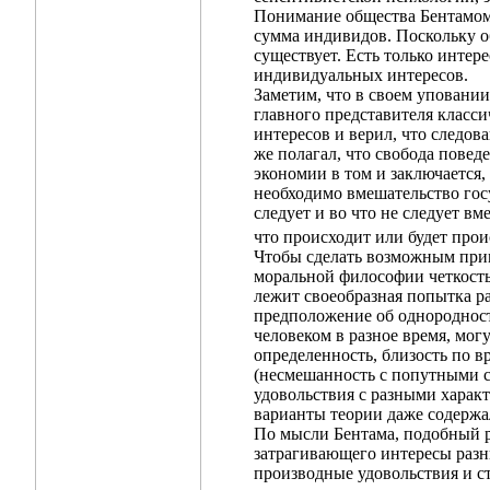
Понимание общества Бентамом 
сумма индивидов. Поскольку об
существует. Есть только инте
индивидуальных интересов.
Заметим, что в своем уповании
главного представителя класс
интересов и верил, что следов
же полагал, что свобода повед
экономии в том и заключается,
необходимо вмешательство госуд
следует и во что не следует вм
что происходит или будет прои
Чтобы сделать возможным прим
моральной философии четкость 
лежит своеобразная попытка р
предположение об однородност
человеком в разное время, мог
определенность, близость по в
(несмешанность с попутными с
удовольствия с разными харак
варианты теории даже содержа
По мысли Бентама, подобный р
затрагивающего интересы разн
производные удовольствия и с