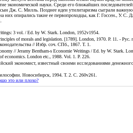
итие экономической науки. Среди его ближайших последователе
сын Дж. С. Милль. Позднее идеи утилитаризма сыграли важную 
 них опирались такие ее первопроходцы, как Г. Госсен., У. С. 
.
ings: 3 vol. / Ed. by W. Stark. London, 1952v1954.
rinciples of morals and legislation. [1789]. London, 1970. P. 11. - Ру
нодательства // Избр. соч. СПб., 1867. Т. 1.
conomy // Jeramy Bentham-s Economie Weitings / Ed. by W. Stark. Lon
f economics. London etс., 1988. Vol. 1. P. 226.
глийский экономист, известный своими исследованиями денежног
илософии. Новосибирск, 1994. Т. 2. С. 260v261.
шо это или плохо?