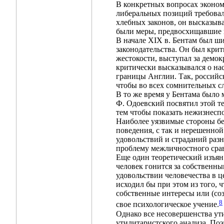
В конкретных вопросах эконом
либеральных позиций требовал 
хлебных законов, он высказыв
были меры, предвосхищавшие 
В начале XIX в. Бентам был ш
законодательства. Он был крит
жестокости, выступал за демок
критически высказывался о на
границы Англии. Так, российск
чтобы во всех сомнительных сл
В то же время у Бентама было 
Ф. Одоевский посвятил этой те
тем чтобы показать нежизнесп
Наиболее уязвимые стороны б
поведения, с так и нерешенно
удовольствий и страданий разн
проблему межличностного срав
Еще один теоретический изъян
человек гонится за собственны
удовольствии человечества в ц
исходил бы при этом из того, 
собственные интересы или (соз
8
свое психологическое учение.
Однако все несовершенства ути
утилитаристского анализа. Поэ