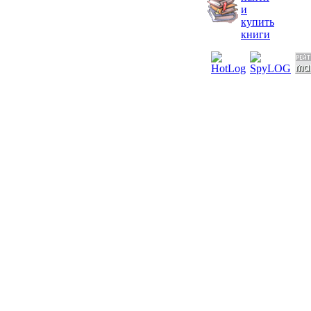
и
купить
книги