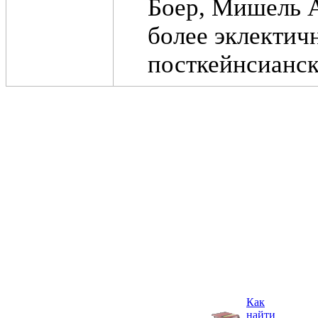
Боер, Мишель Аг
более эклектич
посткейнсианск
Как
найти