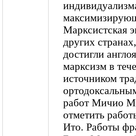
индивидуализма
максимизирующи
Марксистская э
других странах
достигли англо
марксизм в теч
источником тра
ортодоксальны
работ Мичио М
отметить работ
Ито. Работы фр