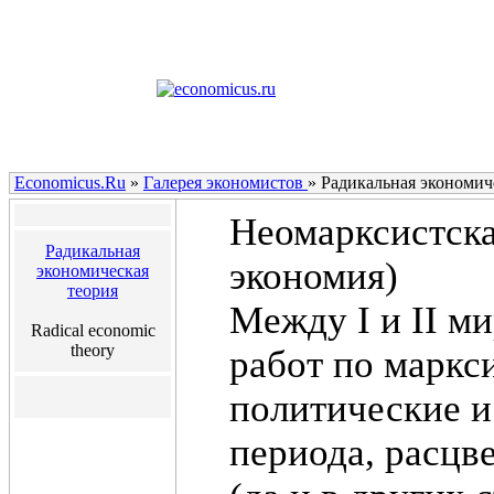
Economicus.Ru
»
Галерея экономистов
»
Радикальная экономич
Неомарксистска
Радикальная
экономия)
экономическая
теория
Между I и II м
Radical economic
theory
работ по маркс
политические 
периода, расцв