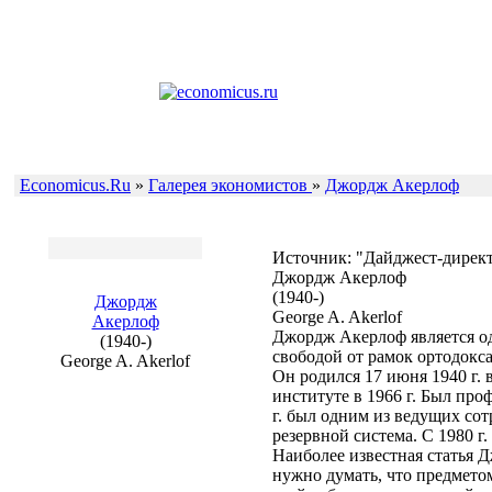
Economicus.Ru
»
Галерея экономистов
»
Джордж Акерлоф
Источник: "Дайджест-директ
Джордж Акерлоф
(1940-)
Джордж
George A. Akerlof
Акерлоф
Джордж Акерлоф является од
(1940-)
свободой от рамок ортодокс
George A. Akerlof
Он родился 17 июня 1940 г.
институте в 1966 г. Был пр
г. был одним из ведущих со
резервной система. С 1980 г
Наиболее известная статья Д
нужно думать, что предмето