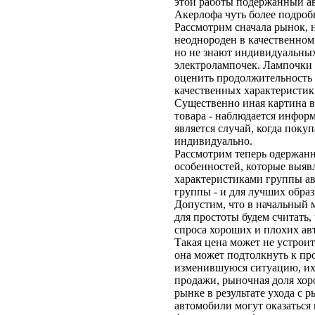
этой работы подержанный а
Акерлофа чуть более подроб
Рассмотрим сначала рынок, н
неоднороден в качественном 
но не знают индивидуальны
электролампочек. Лампочки 
оценить продолжительность 
качественных характеристик
Существенно иная картина в
товара - наблюдается инфор
является случай, когда поку
индивидуально.
Рассмотрим теперь одержанны
особенностей, которые выяв
характеристиками группы ав
группы - и для лучших образ
Допустим, что в начальный 
для простоты будем считать,
спроса хороших и плохих ав
Такая цена может не устрои
она может подтолкнуть к про
изменившуюся ситуацию, их 
продажи, рыночная доля хоро
рынке в результате ухода с
автомобили могут оказаться