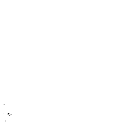
-
'; ?>
+