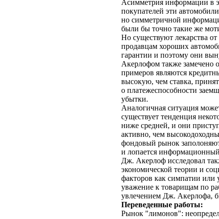
Асимметрия информации в э
покупателей эти автомобили 
но симметричной информации
были бы точно такие же мот
Но существуют лекарства от
продавцам хороших автомоби
гарантии и поэтому они вын
Акерлофом также замечено 
примеров являются кредитны
высокую, чем ставка, принят
о платежеспособности заемщ
убытки.
Аналогичная ситуация може
существует тенденция некот
ниже средней, и они присту
активно, чем высокодоходны
фондовый рынок заполоняют
и лопается информационный
Дж. Акерлоф исследовал так
экономической теории и соц
факторов как симпатии или 
уважение к товарищам по р
увлечением Дж. Акерлофа, б
Переведенные работы:
Рынок "лимонов": неопределе