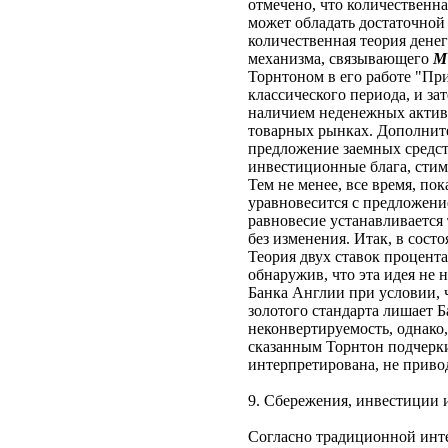
отмечено, что количественна
может обладать достаточной
количественная теория дене
механизма, связывающего
М
Торнтоном в его работе "Пр
классического периода, и за
наличием неденежных активо
товарных рынках. Дополните
предложение заемных средст
инвестиционные блага, стим
Тем не менее, все время, по
уравновесится с предложение
равновесие устанавливается
без изменения. Итак, в сост
Теория двух ставок процента
обнаружив, что эта идея не 
Банка Англии при условии, 
золотого стандарта лишает Б
неконвертируемость, однако
сказанным Торнтон подчерки
интерпретирована, не приво
9. Сбережения, инвестиции 
Согласно традиционной инте