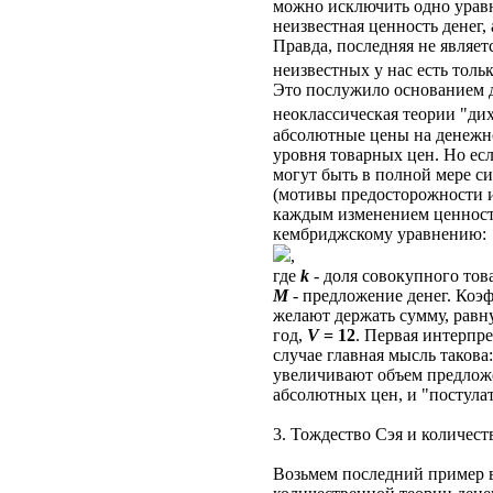
можно исключить одно урав
неизвестная ценность денег,
Правда, последняя не являет
неизвестных у нас есть толь
Это послужило основанием д
неоклассическая теории "ди
абсолютные цены на денежно
уровня товарных цен. Но ес
могут быть в полной мере с
(мотивы предосторожности и 
каждым изменением ценности
кембриджскому уравнению:
,
где
k
- доля совокупного тов
M
- предложение денег. Ко
желают держать сумму, равн
год,
V
= 12
. Первая интерпре
случае главная мысль такова
увеличивают объем предложе
абсолютных цен, и "постула
3. Тождество Сэя и количест
Возьмем последний пример в