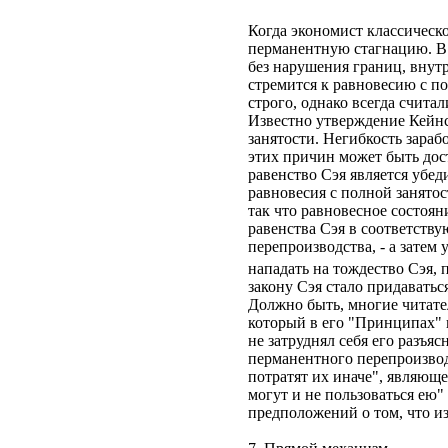
Когда экономист классическ
перманентную стагнацию. В
без нарушения границ, внутр
стремится к равновесию с п
строго, однако всегда счита
Известно утверждение Кейнс
занятости. Негибкость зараб
этих причин может быть дос
равенство Сэя является убе
равновесия с полной занято
так что равновесное состоян
равенства Сэя в соответству
перепроизводства, - а затем
нападать на тождество Сэя
закону Сэя стало придаватьс
Должно быть, многие читате
который в его "Принципах" и
не затруднял себя его разъя
перманентного перепроизвод
потратят их иначе", являющ
могут и не пользоваться ею"
предположений о том, что и