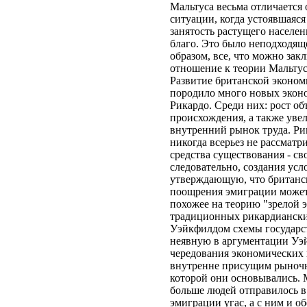
Мальтуса весьма отличается 
ситуации, когда устоявшаяс
занятость растущего населен
благо. Это было неподходящ
образом, все, что можно зак
отношение к теории Мальтус
Развитие британской эконом
породило много новых эконо
Рикардо. Среди них: рост о
происхождения, а также уве
внутренний рынок труда. Ри
никогда всерьез не рассматр
средства существования - св
следовательно, создания ус
утверждающую, что британск
поощрения эмиграции может 
похожее на теорию "зрелой 
традиционных рикардианских
Уэйкфилдом схемы государс
неявную в аргументации Уэй
чередования экономических 
внутренне присущим рыночно
которой они основывались. 
больше людей отправилось в
эмиграции угас, а с ним и о