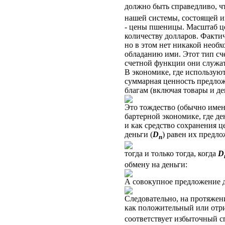
должно быть справедливо, чт
нашей системы, состоящей и
- цены пшеницы. Масштаб ц
количеству долларов. Факти
но в этом нет никакой необх
обладанию ими. Этот тип сче
счетной функции они служат
В экономике, где используют
суммарная ценность предлож
благам (включая товары и де
Это тождество (обычно имен
бартерной экономике, где де
и как средство сохранения 
деньги (
D
) равен их предл
n
тогда и только тогда, когда
D
обмену на деньги:
А совокупное предложение д
Следовательно, на протяже
как положительный или отр
соответствует избыточный с