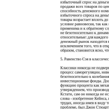
избыточный спрос на деньг
продажи всех товаров по ц
способность денежного номи
избыточного спроса на день
товары возрастает вплоть д
условие равновесия, так ка
применима и к обратному сл
не безотносительно к динами
относительные: для каждого
денежный рынок находится в 
исключением того, что в от
образом, становится ясно, ч
5. Равенство Сэя в классиче
Классики никогда не подвер
процесс саморегуляции, нив
безотносительно к колебания
инвестиционные фонды. Дост
функцию процента как механ
утверждением, что производ
Кстати, сам он никогда не 
слова - изобретение Кейнса,
трудах, иногда имея в виду 
проблеме, был Джон Стюарт 