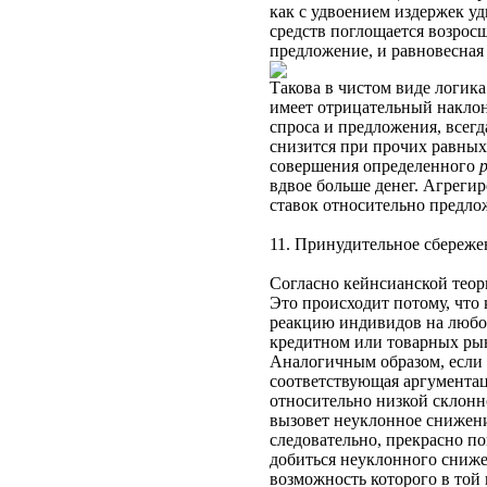
как с удвоением издержек у
средств поглощается возрос
предложение, и равновесная 
Такова в чистом виде логика
имеет отрицательный наклон
спроса и предложения, всегд
снизится при прочих равных
совершения определенного
вдвое больше денег. Агреги
ставок относительно предло
11. Принудительное сбереже
Согласно кейнсианской теор
Это происходит потому, что
реакцию индивидов на любое
кредитном или товарных рын
Аналогичным образом, если 
соответствующая аргументац
относительно низкой склонн
вызовет неуклонное снижени
следовательно, прекрасно п
добиться неуклонного сниже
возможность которого в той