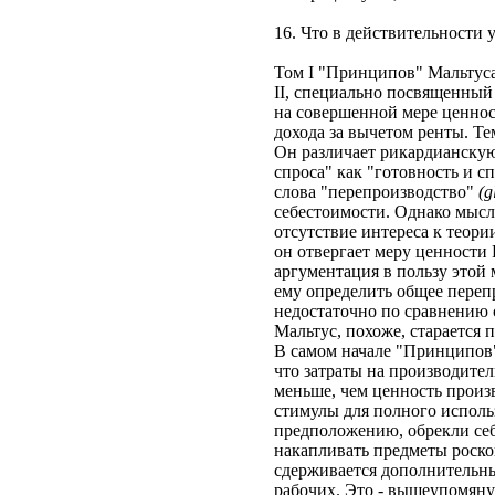
16. Что в действительности
Том I "Принципов" Мальтуса
II, специально посвященный
на совершенной мере ценнос
дохода за вычетом ренты. Те
Он различает рикардианскую
спроса" как "готовность и 
слова "перепроизводство"
(g
себестоимости. Однако мысль
отсутствие интереса к теори
он отвергает меру ценности
аргументация в пользу этой 
ему определить общее переп
недостаточно по сравнению 
Мальтус, похоже, старается п
В самом начале "Принципов"
что затраты на производите
меньше, чем ценность произ
стимулы для полного использ
предположению, обрекли себя
накапливать предметы роско
сдерживается дополнительны
рабочих. Это - вышеупомян