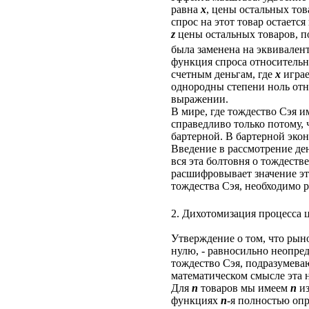
равна
x
, цены остальных то
спрос на этот товар остает
z
цены остальных товаров, 
была заменена на эквивале
функция спроса относитель
счетным деньгам, где
x
играе
однородны степени ноль отн
выражении.
В мире, где тождество Сэя и
справедливо только потому, 
бартерной. В бартерной эко
Введение в рассмотрение ден
вся эта болтовня о тождест
расшифровывает значение эт
тождества Сэя, необходимо 
2. Дихотомизация процесса 
Утверждение о том, что рыно
нулю, - равносильно неопре
тождество Сэя, подразумева
математическом смысле эта 
Для
n
товаров мы имеем
n
из
функциях
n
-я полностью оп