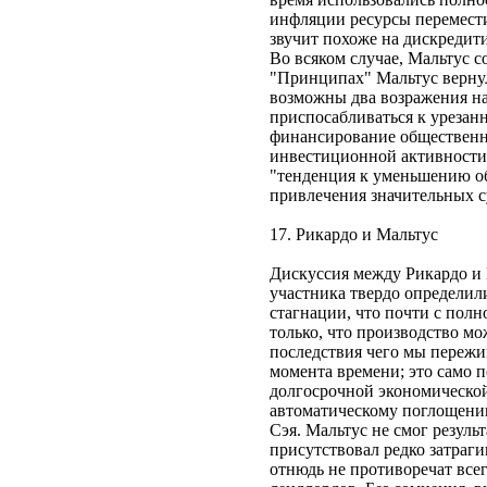
инфляции ресурсы перемести
звучит похоже на дискреди
Во всяком случае, Мальтус 
"Принципах" Мальтус вернул
возможны два возражения на
приспосабливаться к урезанн
финансирование общественны
инвестиционной активности в
"тенденция к уменьшению об
привлечения значительных су
17. Рикардо и Мальтус
Дискуссия между Рикардо и 
участника твердо определили
стагнации, что почти с полн
только, что производство мо
последствия чего мы пережив
момента времени; это само п
долгосрочной экономической
автоматическому поглощени
Сэя. Мальтус не смог резуль
присутствовал редко затраг
отнюдь не противоречат всег