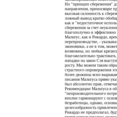
Но "принцип сбережения" дл
направления, приносящие при
высокая склонность к сбер
ложный вывод кратко обобща
как и "недостаточное испол
сбережения за счет неуклонн
благополучно и эффективно 
Мальтус, как и Рикардо, вре
перепроизводстве, - указыва
экономики, а не в том, може
возможны, но любые кризисы
благожелательно трактовать
нападки на закон Сэя высту
росту. Мы можем таким обра
страстного опровержения эт
более дюжины ясно выражают
писания Мальтуса прямо ука
был абсолютно прав, отмеча
Рекомендации Мальтуса в о
"непроизводительного потре
вполне гармонируют с осно
безработицы, однако, основ
целесообразность привлечен
Рикардо не предполагал, бу
время использовались полно