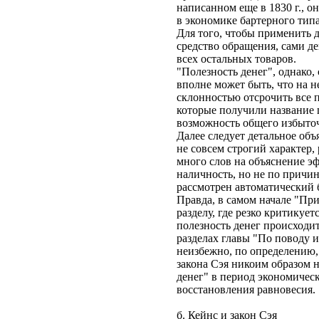
написанном еще в 1830 г., о
в экономике бартерного типа
Для того, чтобы применить д
средство обращения, сами д
всех остальных товаров.
"Полезность денег", однако,
вполне может быть, что на 
склонностью отсрочить все 
которые получили название 
возможность общего избыточ
Далее следует детальное объ
не совсем строгий характер
много слов на объяснение э
наличность, но не по причин
рассмотрен автоматический
Правда, в самом начале "При
разделу, где резко критикуе
полезность денег происходит
разделах главы "По поводу 
неизбежно, по определению,
закона Сэя никоим образом н
денег" в период экономическ
восстановления равновесия.
б. Кейнс и закон Сэя