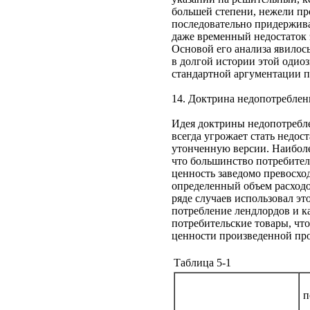
большей степени, нежели пр
последовательно придержива
даже временный недостаток 
Основой его анализа явилос
в долгой истории этой одио
стандартной аргументации 
14. Доктрина недопотреблен
Идея доктрины недопотребле
всегда угрожает стать недо
утонченную версии. Наиболе
что большинство потребител
ценность заведомо превосхо
определенный объем расходо
ряде случаев использовал эт
потребление лендлордов и к
потребительские товары, что
ценности произведенной про
Таблица 5-1
п