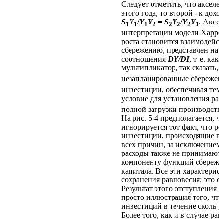
Следует отметить, что аксел
этого года, то второй - к 
S
Y
/
Y
Y
=
S
Y
/
Y
Y
. Акс
1
1
1
2
2
2
2
3
интерпретации модели Хар
роста становится взаимодей
сбережению, представлен на
соотношения
D
Y/
D
I
, т. е. 
мультипликатор, так сказат
незапланированные сбережен
инвестиции, обеспечивая т
условие для установления р
полной загрузки производс
На рис. 5-4 предполагается,
игнорируется тот факт, что
инвестиции, происходящие в 
всех причин, за исключением
расходы также не принимают
компоненту функций сбереж
капитала. Все эти характери
сохранения равновесия: это 
Результат этого отступления
просто иллюстрация того, чт
инвестиций в течение сколь
Более того, как и в случае 