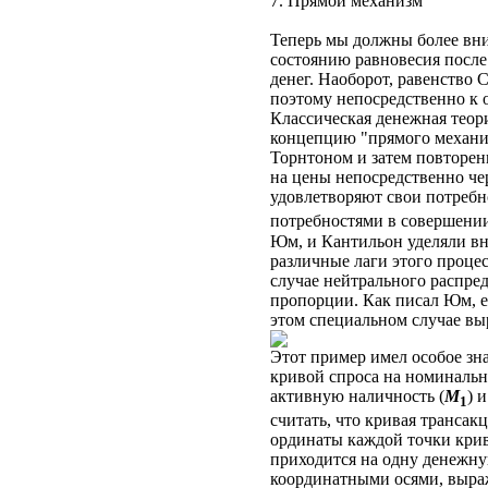
7. Прямой механизм
Теперь мы должны более вни
состоянию равновесия после 
денег. Наоборот, равенство
поэтому непосредственно к о
Классическая денежная теори
концепцию "прямого механи
Торнтоном и затем повторен
на цены непосредственно че
удовлетворяют свои потребн
потребностями в совершении
Юм, и Кантильон уделяли вн
различные лаги этого процес
случае нейтрального распред
пропорции. Как писал Юм, е
этом специальном случае выр
Этот пример имел особое зн
кривой спроса на номинальн
активную наличность (
M
) 
1
считать, что кривая трансак
ординаты каждой точки криво
приходится на одну денежную
координатными осями, выраж