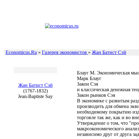
Economicus.Ru
»
Галерея экономистов
»
Жан Батист Сэй
Блауг М. Экономическая мысл
Марк Блауг
Закон Сэя
Жан Батист Сэй
и классическая денежная тео
(1767-1832)
Закон рынков Сэя
Jean-Baptiste Say
В экономике с развитым раз
производить для обмена экв
необходимому покрытию изде
торговле так же, как и во в
Утверждение о том, что "про
макроэкономического анализ
независимо друг от друга за