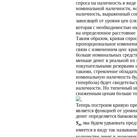
спроса на наличность в вид
номинальной наличности, но
наличность, выраженный сог
зависящей от уровня цен (с
которая с необходимостью им
на определенное расстояние 
Таким образом, кривая спро
пропорциональное изменение
связи с изменением цен: кр
больше номинальных средств,
меньше денег в реальной их
покупательными резервами и 
такими, стремление обладать
номинальную наличность буд
гипербола) будет свидетельс
наличности. Но типичный ин
сниженным ценам больше то
,
Теперь построим кривую пре
является функцией от уровня
денег определяется банковс
S
, мы будем удваивать пре
n
имеется в виду так называе
количестве денег в экономи