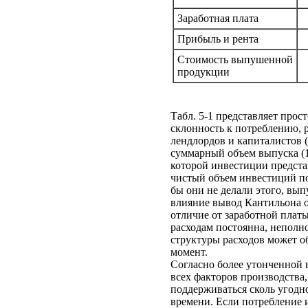
Заработная плата
Прибыль и рента
Стоимость выпушенной
продукции
Табл. 5-1 представляет про
склонность к потреблению, р
лендлордов и капиталистов (
суммарный объем выпуска (1
которой инвестиции предста
чистый объем инвестиций по
бы они не делали этого, вы
влияние вывод Кантильона о 
отличие от заработной плат
расходам постоянна, неполн
структуры расходов может о
момент.
Согласно более утонченной 
всех факторов производства
поддерживаться сколь угодн
времени. Если потребление 