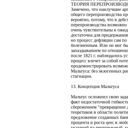
ТЕОРИЯ ПЕРЕПРОИЗВОД
Замечено, что наилучшие ар
общего перепроизводства пр
вероятно, потому, что в дей
перепроизводства возможно 
очень чувствительны к ожид
достаточна для придержания 
но процесс дефляции сам по
болезненным. Или он мог бы 
запаздыванием по отношению
после 1821 г. наблюдалось у
процесс влечет за собой пот
продемонстрировать возмож
Мальтуса: без экзогенных р
стагнации.
13. Концепция Мальтуса
Мальтус осложнил свою зада
факт недостаточной гибкости
сбережением "превращение до
теоретиков в области полит
предложение созданных банк
процента и роста цен; в люб
указаний на решительный, к