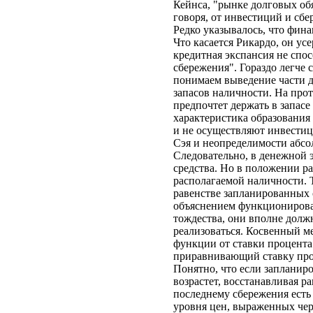
Кейнса, "рынке долговых обя
говоря, от инвестиций и сбе
Редко указывалось, что фин
Что касается Рикардо, он у
кредитная экспансия не спос
сбережения". Гораздо легче
понимаем выведение части д
запасов наличности. На про
предпочтет держать в запасе
характеристика образования
и не осуществляют инвестиц
Сэя и неопределимости абс
Следовательно, в денежной 
средства. Но в положении ра
располагаемой наличности. 
равенстве запланированных 
объяснением функционирован
тождества, они вполне долж
реализоваться. Косвенный м
функции от ставки процента
приравнивающий ставку проц
Понятно, что если запланир
возрастет, восстанавливая р
последнему сбережения есть 
уровня цен, выраженных чер