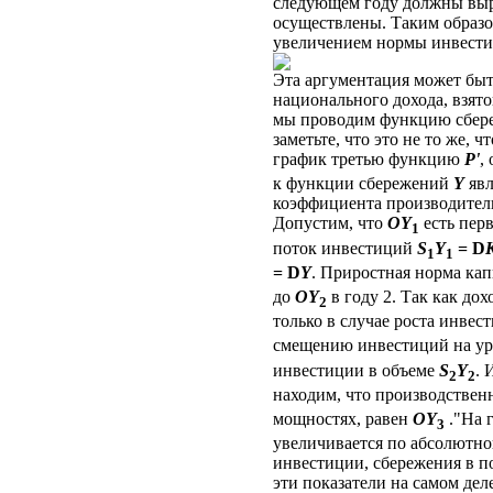
следующем году должны вы
осуществлены. Таким образо
увеличением нормы инвести
Эта аргументация может бы
национального дохода, взято
мы проводим функцию сбереж
заметьте, что это не то же, ч
график третью функцию
Р'
,
к функции сбережений
Y
явл
коэффициента производител
Допустим, что
OY
есть пер
1
поток инвестиций
S
Y
=
D
1
1
=
D
Y
. Приростная норма ка
до
OY
в году 2. Так как до
2
только в случае роста инвес
смещению инвестиций на у
инвестиции в объеме
S
Y
.
2
2
находим, что производстве
мощностях, равен
OY
."На г
3
увеличивается по абсолютно
инвестиции, сбережения в по
эти показатели на самом дел