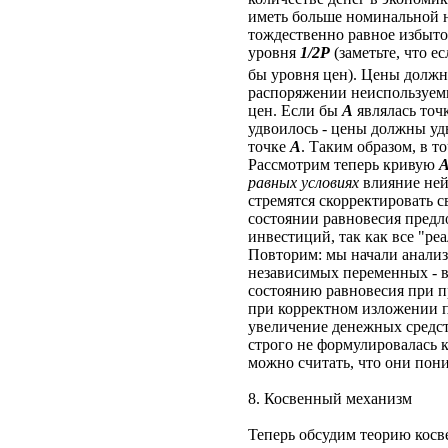
иметь больше номинальной н
тождественно равное избыто
уровня
1/2Р
(заметьте, что е
бы уровня цен). Цены должны
распоряжении неиспользуемые
цен. Если бы
A
являлась точ
удвоилось - цены должны удв
точке
A
. Таким образом, в т
Рассмотрим теперь кривую
равных условиях
влияние ней
стремятся скорректировать 
состоянии равновесия предл
инвестиций, так как все "ре
Повторим: мы начали анализ 
независимых переменных - в 
состоянию равновесия при 
при корректном изложении п
увеличение денежных средст
строго не формулировалась к
можно считать, что они пони
8. Косвенный механизм
Теперь обсудим теорию косв