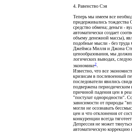
4. Равенство Сэя
Теперь мы имеем все необхо
придерживались тождества С
средство обмена; деньги - 
автоматически создает соот
объему денежной массы), яв
подобные мысли - без труда
Джеймса Милля и Джона Стюа
ценообразования, мы должны 
логических выводах, следую
2
экономике
.
Известно, что все экономис
кризисам в послевоенный пе
последователи явились свиде
подвержена периодическим к
причиной падения цен в реа
"постулат однородности". С
зависимости от природы "вп
могли не осознавать бессмы
цен и что отклонения от сос
конкуренции всегда тяготеет
Депрессия не может тянутьс
автоматическую коррекцию ц