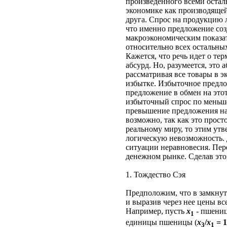
произведенного всеми остал
экономике как производящей
друга. Спрос на продукцию 
что именно предложение созд
макроэкономическим показат
относительно всех остальных
Кажется, что речь идет о те
абсурд. Но, разумеется, это
рассматривая все товары в 
избытке. Избыточное предлож
предложение в обмен на это
избыточный спрос по меньшей
превышение предложения над
возможно, так как это прост
реальному миру, то этим утв
логическую невозможность. Д
ситуации неравновесия. Пере
денежном рынке. Сделав это,
1. Тождество Сэя
Предположим, что в замкнуто
и выразив через нее цены вс
Например, пусть
х
- пшени
1
единицы пшеницы (
х
/
х
= 1
3
1