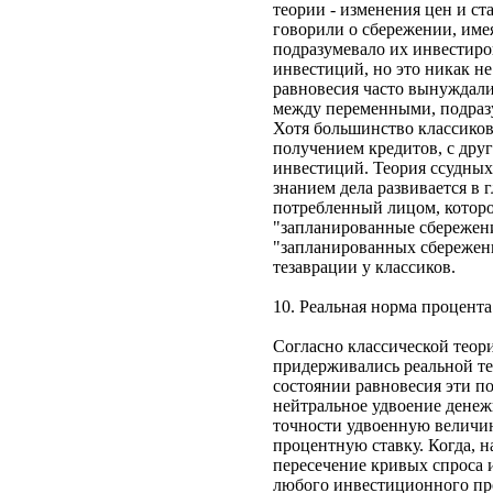
теории - изменения цен и ст
говорили о сбережении, имея 
подразумевало их инвестиро
инвестиций, но это никак н
равновесия часто вынуждали
между переменными, подразу
Хотя большинство классиков
получением кредитов, с друг
инвестиций. Теория ссудных
знанием дела развивается в 
потребленный лицом, которо
"запланированные сбережени
"запланированных сбережени
тезаврации у классиков.
10. Реальная норма процента
Согласно классической теор
придерживались реальной те
состоянии равновесия эти по
нейтральное удвоение дене
точности удвоенную величин
процентную ставку. Когда, н
пересечение кривых спроса 
любого инвестиционного прое