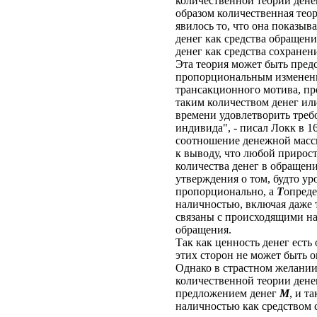
количественной теории дене
образом количественная тео
явилось то, что она показыв
денег как средства обращен
денег как средства сохранен
Эта теория может быть пред
пропорциональным изменения
трансакционного мотива, пре
таким количеством денег ил
времени удовлетворить треб
индивида", - писал Локк в 1
соотношение денежной масс
к выводу, что любой прирос
количества денег в обращен
утверждения о том, будто ур
пропорционально, а
T
опреде
наличностью, включая даже 
связаны с происходящими на
обращения.
Так как ценность денег есть
этих сторон не может быть 
Однако в страстном желании
количественной теории дене
предложением денег
М
, и т
наличностью как средством с