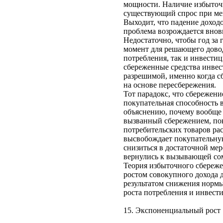
мощности. Наличие избыточн
существующий спрос при мен
Выходит, что падение доход
проблема возрождается внов
Недостаточно, чтобы год за
момент для решающего довод
потребления, так и инвестиц
сбереженные средства инвес
разрешимой, именно когда с
на основе пересбережения.
Тот парадокс, что сбережени
покупательная способность 
объяснению, почему вообще 
вызванный сбережением, по
потребительских товаров ра
высвобождает покупательную
снизиться в достаточной ме
вернулись к вызывающей со
Теория избыточного сбереже
ростом совокупного дохода д
результатом снижения нормы
роста потребления и инвес
15. Экспоненциальный рост