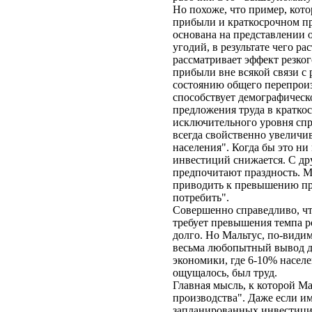
Но похоже, что пример, кот
прибыли и краткосрочном п
основана на представлении 
угодий, в результате чего р
рассматривает эффект резког
прибыли вне всякой связи с 
состоянию общего перепроиз
способствует демографическ
предложения труда в краткос
исключительного уровня спро
всегда свойственно увеличи
населения". Когда бы это н
инвестиций снижается. С др
предпочитают праздность. М
приводить к превышению пре
потребить".
Совершенно справедливо, чт
требует превышения темпа ро
долго. Но Мальтус, по-види
весьма любопытный вывод дл
экономики, где 6-10% насел
ощущалось, был труд.
Главная мысль, к которой Ма
производства". Даже если и
запланированных инвестиций