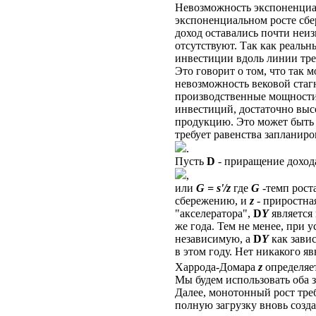
Невозможность экспоненциал
экспоненциальном росте сбе
доход оставались почти неиз
отсутствуют. Так как реаль
инвестиции вдоль линии тре
Это говорит о том, что так 
невозможность вековой стаг
производственные мощности, 
инвестиций, достаточно выс
продукцию. Это может быть
требует равенства заплани
.
Пусть
D
- приращение доход
,
или
G = s'/z
где
G
-темп рост
сбережению, и
z
- приростна
"акселератора",
D
Y
является
же года. Тем не менее, при 
независимую, а
D
Y
как зави
в этом году. Нет никакого я
Харрода-Домара
z
определяет
Мы будем использовать оба
Далее, монотонный рост тре
полную загрузку вновь созд