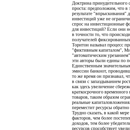
Доктрина принудительного с
проста: предположим, что в
результате "впрыскивания" д
инвестиций уже не ограничи
спрос на инвестиционные фо
для инвестиций? Если они н
в точности то, что происхо
получателей фиксированных
Торнтон называл процесс пр
"фиктивным капиталом", Ми
"автоматическим урезанием"
эти авторы были едины по п
Единственным значительным
эмиссии банкнот, проводивш
то же время он признавал, 
в связи с запаздыванием рос
как здесь увеличение сбере
краткосрочного временного 
товаров, таким образом огр
реальные капиталовложения.
переместит ресурсы обратно 
Трудно сказать, в какой мер
факторов, чем более постеп
доходов, тем более убедите
ресурсов способствует увел