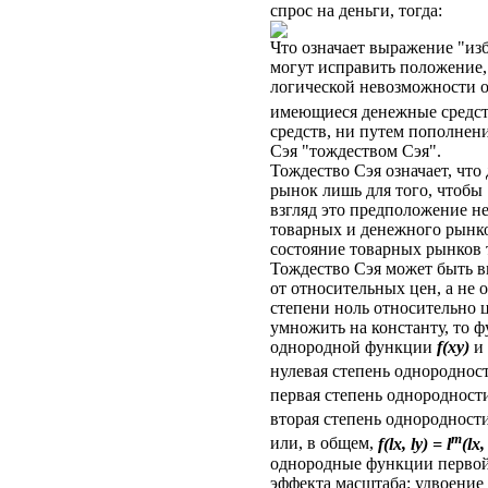
спрос на деньги, тогда:
Что означает выражение "изб
могут исправить положение, 
логической невозможности о
имеющиеся денежные средств
средств, ни путем пополнен
Сэя "тождеством Сэя".
Тождество Сэя означает, что
рынок лишь для того, чтобы
взгляд это предположение не
товарных и денежного рынков
состояние товарных рынков 
Тождество Сэя может быть в
от относительных цен, а не
степени ноль относительно 
умножить на константу, то ф
однородной функции
f(xy)
и 
нулевая степень однороднос
первая степень однородност
вторая степень однородност
m
или, в общем,
f(
l
x,
l
у) =
l
(
l
x
однородные функции первой 
эффекта масштаба: удвоение