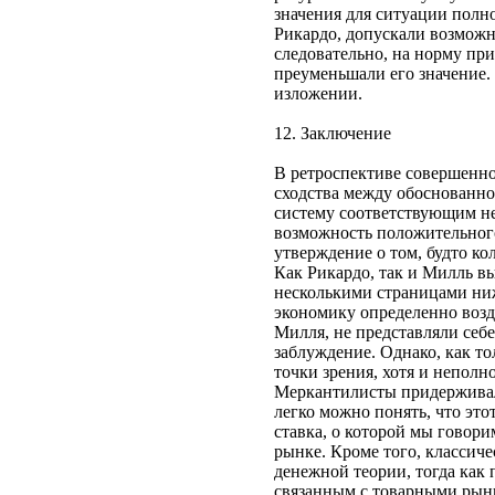
значения для ситуации полно
Рикардо, допускали возможн
следовательно, на норму пр
преуменьшали его значение.
изложении.
12. Заключение
В ретроспективе совершенно
сходства между обоснованной
систему соответствующим н
возможность положительного
утверждение о том, будто кол
Как Рикардо, так и Милль вы
несколькими страницами ниж
экономику определенно возд
Милля, не представляли себ
заблуждение. Однако, как то
точки зрения, хотя и неполно
Меркантилисты придерживали
легко можно понять, что это
ставка, о которой мы говори
рынке. Кроме того, классиче
денежной теории, тогда как 
связанным с товарными рынк