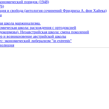
кономический порядок (1948)
76)
нция и свобода (антология сочинений Фридриха А. фон Хайека)
а
ая школа маржинализма.
омическая школа: расхождения с ортодоксией
Худокормова). Неоавстрийская школа: смена поколений
ер и возникновение австрийской школы
: экономический либерализм "in extremis"
еволюция