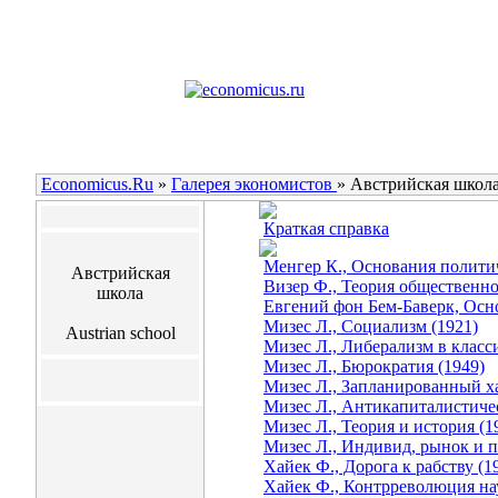
Economicus.Ru
»
Галерея экономистов
»
Австрийская школ
Краткая справка
Менгер К., Основания полити
Австрийская
Визер Ф., Теория общественно
школа
Евгений фон Бем-Баверк, Осн
Мизес Л., Социализм (1921)
Austrian school
Мизес Л., Либерализм в класс
Мизес Л., Бюрократия (1949)
Мизес Л., Запланированный ха
Мизес Л., Антикапиталистичес
Мизес Л., Теория и история (1
Мизес Л., Индивид, рынок и п
Хайек Ф., Дорога к рабству (1
Хайек Ф., Контрреволюция на