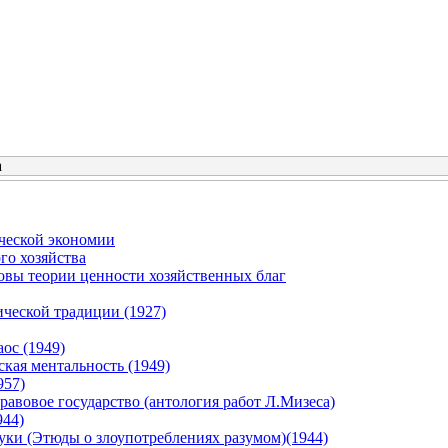
а
ческой экономии
го хозяйства
овы теории ценности хозяйственных благ
ической традиции (1927)
ос (1949)
кая ментальность (1949)
957)
равовое государство (антология работ Л.Мизеса)
944)
уки (Этюды о злоупотреблениях разумом)(1944)