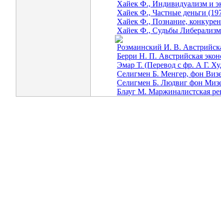
Хайек Ф., Индивидуализм и э
Хайек Ф., Частные деньги (19
Хайек Ф., Познание, конкуре
Хайек Ф., Судьбы Либерализм
Розмаинский И. В. Австрийск
Берри Н. П. Австрийская экон
Эмар Т. (Перевод с фр. А Г. 
Селигмен Б. Менгер, фон Виз
Селигмен Б. Людвиг фон Мизес
Блауг М. Маржиналистская р