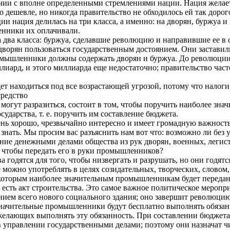
чии с вполне определенными стремлениями нации. Нация желает
 дешевле, но никогда правительство не обходилось ей так дорого
ии нация делилась на три класса, а именно: на дворян, буржуа 
енники их оплачивали.
а два класса: буржуа, сделавшие революцию и направившие ее в
орян пользоваться государственным достоянием. Они заставили
ромышленники должны содержать дворян и буржуа. До революци
ллиард, и этого миллиарда еще недостаточно; правительство час
т находиться под все возрастающей угрозой, потому что налоги
средство
 могут разразиться, состоит в том, чтобы поручить наиболее з
сударства, т. е. поручить им составление бюджета.
чень хорошо, чрезвычайно интересно и имеет громадную важность
 знать. Мы просим вас разъяснить нам вот что: возможно ли без
ние денежными делами общества из рук дворян, военных, легист
 чтобы передать его в руки промышленников?
а годятся для того, чтобы низвергать и разрушать, но они годятс
е можно употреблять в целях созидательных, творческих, словом,
 которым наиболее значительным промышленникам будет передан
сть акт строительства. Это самое важное политическое меропри
нием всего нового социального здания; оно завершит революцию
начительные промышленники будут бесплатно выполнять обязан
 желающих выполнять эту обязанность. При составлении бюдже
в управлении государственными делами; поэтому они назначат 