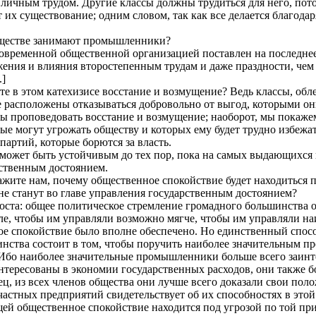
личным трудом. Другие классы должны трудиться для него, пото
 их существование; одним словом, так как все делается благода
бществе занимают промышленники?
временной общественной организацией поставлен на последнее
жения и влияния второстепенным трудам и даже праздности, чем
.]
те в этом катехизисе восстание и возмущение? Ведь классы, об
е расположены отказываться добровольно от выгод, которыми он
обы проповедовать восстание и возмущение; наоборот, мы покаж
рые могут угрожать обществу и которых ему будет трудно избеж
партий, которые борются за власть.
может быть устойчивым до тех пор, пока на самых выдающихся
ственным достоянием.
ажите нам, почему общественное спокойствие будет находиться п
 станут во главе управления государственным достоянием?
оста: общее политическое стремление громадного большинства о
е, чтобы им управляли возможно мягче, чтобы им управляли на
ое спокойствие было вполне обеспечено. Но единственный спосо
нства состоит в том, чтобы поручить наиболее значительным 
 Ибо наиболее значительные промышленники больше всего заин
нтересованы в экономии государственных расходов, они также б
ец, из всех членов общества они лучше всего доказали свои по
 частных предприятий свидетельствует об их способностях в этой
й общественное спокойствие находится под угрозой по той при