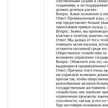
собственными силами и своим 
созданиями, и он поддерживает
должно делаться для нее.
Вопрос. Какое положение в о
Ответ. Промышленный класс со
еще предоставляет больше ува
приносящим прямую пользу. [..
Вопрос. Значит, вы проповедуе
властью и почетом, конечно, н
Ответ. Мы далеки от того, чт
помешать актам насилия, кото
останется пассивной среди тех 
Общественное спокойствие не 
возложено управление государ
Вопрос. Объясните нам это, ск
выдающиеся промышленники не
Ответ. Причина этого очень пр
им управляли возможно дешевл
притом так, чтобы общественн
разнообразные желания больши
государственным достоянием.
спокойствия, они наиболее заи
ограничении произвола; након
способности, так как успех их
При настоящем положении веще