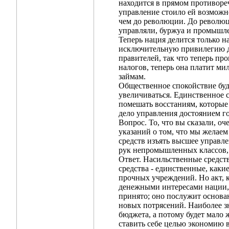
находится в прямом противоре
управление стоило ей возможно
чем до революции. До революц
управляли, буржуа и промышл
Теперь нация делится только н
исключительную привилегию дв
правителей, так что теперь п
налогов, теперь она платит ми
займам.
Общественное спокойствие буде
увеличиваться. Единственное 
помешать восстаниям, которые
дело управления достоянием го
Вопрос. То, что вы сказали, о
указаний о том, что мы желаем
средств изъять высшее управле
рук непромышленных классов,
Ответ. Насильственные средств
средства - единственные, каки
прочных учреждений. Но акт,
денежными интересами нации, е
принято; оно послужит основа
новых потрясений. Наиболее з
бюджета, а потому будет мало
ставить себе целью экономию 