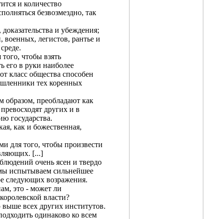
тится и количество
полняться безвозмездно, так
 доказательства и убеждения;
, военных, легистов, рантье и
среде.
того, чтобы взять
ь его в руки наиболее
от класс общества способен
мышленники тех коренных
м образом, преобладают как
превосходят других и в
ию государства.
ая, как и божественная,
и для того, чтобы произвести
ляющих. [...]
аблюдений очень ясен и твердо
, мы испытываем сильнейшее
ре следующих возражения.
ам, это - может ли
 королевской власти?
 выше всех других институтов.
подходить одинаково ко всем