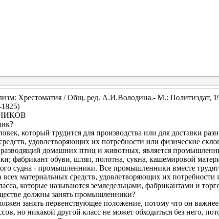
зм: Хрестоматия / Общ. ред. А.И.Володина.- М.: Политиздат, 1
1825)
НИКОВ
ник?
ловек, который трудится для производства или для доставки раз
средств, удовлетворяющих их потребности или физические склон
 разводящий домашних птиц и животных, является промышленни
ики; фабрикант обуви, шляп, полотна, сукна, кашемировой мате
ового судна - промышленники. Все промышленники вместе трудят
а всех материальных средств, удовлетворяющих их потребности 
ласса, которые называются земледельцами, фабрикантами и торг
бществе должны занять промышленники?
лжен занять первенствующее положение, потому что он важнее 
ссов, но никакой другой класс не может обходиться без него, по