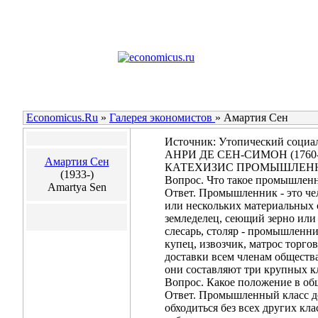
Economicus.Ru
»
Галерея экономистов
»
Амартия Сен
Источник: Утопический социали
АНРИ ДЕ СЕН-СИМОН (1760-
Амартия Сен
КАТЕХИЗИС ПРОМЫШЛЕН
(1933-)
Вопрос. Что такое промышлен
Amartya Sen
Ответ. Промышленник - это че
или нескольких материальных 
земледелец, сеющий зерно или
слесарь, столяр - промышленн
купец, извозчик, матрос торг
доставки всем членам обществ
они составляют три крупных к
Вопрос. Какое положение в о
Ответ. Промышленный класс до
обходиться без всех других кла