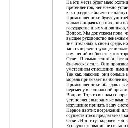
На эти места будет мало охотн
претендентов, неизбежно устан
как праздные богачи не найдут 
Промышленники будут употребля
только опираясь на них, они в
государственных чиновников, ч
Вопрос. Мы допускаем пока, чт
высшее руководство денежными
значительных в своей среде, н
занять первенствующее положе
изменений в обществе, о котор
Ответ. Промышленники составл
физическая сила. Они произво
умственном отношении: именно
Так как, наконец, они больше 
мораль призывает наиболее в
Промышленники обладают всем
перемену в социальной организ
Вопрос. То, что вы нам говори
установлен; выводимые вами с
искушение принять вашу систе
Первое из этих возражений или
осуществиться предлагаемая в
Ответ. Институт королевской 
Его существование не связано 