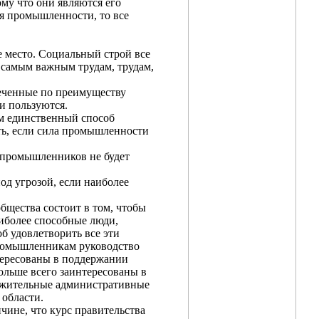
му что они являются его
ря промышленности, то все
 место. Социальный строй все
 самым важным трудам, трудам,
леченные по преимуществу
и пользуются.
ем единственный способ
ать, если сила промышленности
 промышленников не будет
од угрозой, если наиболее
бщества состоит в том, чтобы
иболее способные люди,
б удовлетворить все эти
промышленникам руководство
тересованы в поддержании
ольше всего заинтересованы в
ложительные административные
 области.
чине, что курс правительства