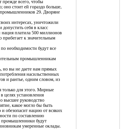
 прежде всего, чтобы
; оно стоит ей гораздо больше,
и промышленников 29. Дворяне
 своих интересах, уничтожили
 допустить себя в класс
и нация платила 500 миллионов
то прибегает к значительным
 по необходимости будут все
начительным промышленникам
, но вы не даете нам прямых
 употребления насильственных
ов и рантье, одним словом, из
я только для этого. Мирные
 в целях установления
о высшее руководство
ятие, какое могло бы быть
 и обезопасит нацию от всяких
ности по составлению
та промышленники будут
чиновникам умеренные оклады.