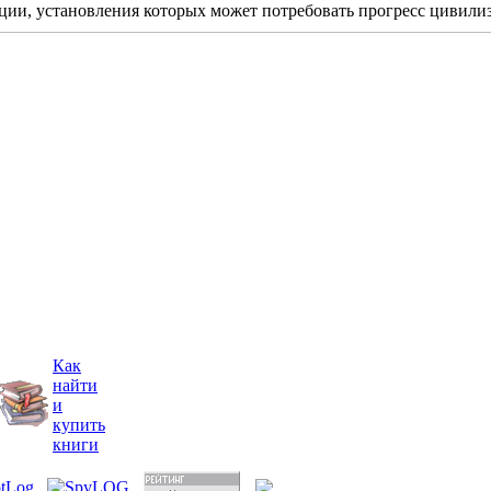
ии, установления которых может потребовать прогресс цивилиза
Как
найти
и
купить
книги