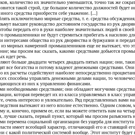
иков, количество их значительно уменьшится, точно так же сокра
овится такой строй, где большое количество должностей будет ис
иного средства приобрести себе уважение. [...]
ть исключительно мирные средства, т. е. средства обсуждения,
озьмут высшее руководство достоянием государства из рук дворян
тобы передать его в руки наиболее значительных людей в своей 
о промышленники не будут стремиться прибегать к насилию для 
 интересами общества из рук дворянства и буржуазии и передат
о из мирных намерений промышленников еще не вытекает, что эт
ние; мы просим вас сказать, какими средствами добьются про
ых идет речь.
яют больше двадцати четырех двадцать пятых нации; они, таки
дят все богатства и потому владеют денежными средствами. Они 
 их расчеты содействуют наиболее непосредственно процветан
всех способны управлять денежными делами нации, то человеческ
ыдающихся из них к управлению финансами.
и необходимыми средствами; они обладают могучими средствам
ации, которая переведет их из класса управляемых в класс управ
те, очень интересно и увлекательно. Ряд представленных вами н
ледствия вытекают из него вполне естественно. Одним словом
му и, конечно, примем ее, если вы можете ответить нам на четы
, лучше сказать, первый пункт, который мы просим разъяснить н
ами перемена социальной организации без ущерба для института
власти имеет всеобщий характер, отличающий его и ставящий его
ни с какой политической системой вообще. Этот институт будет 