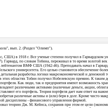
ла", вып. 2. (Раздел "Олимп").
 США) в 1918 г. Все ученые степени получил в Гарвардском уни
7). Гарвард, по словам Тобина, переживал в то время золотой ве
 лейтенантом ВМФ США (1942-46). Преподавать начал в Гарвардс
Йельского университета. Его целью становится обеспечение бол
е детальная разработка логики макроэкономической и денежной т
в этих областях Тобин получил Нобелевскую премию. К таким 
 портфеля. Как люди, так и предприятия имеют возможность хра
и владеют различными активами (наличные деньги, акции, облиг
составляют его портфель. Теория портфеля дает нам ответ на важ
обретая различные активы и (или) беря в долг. Кроме чисто мак
ной дисциплины - финансового управления фирмой.
вал теорию Дж. М. Кейнса, сохранив при этом ее цели (экономи