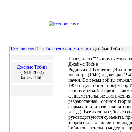
Economicus.Ru
»
Галерея экономистов
»
Джеймс Тобин
Из журнала "Экономическая шко
Джеймс Тобин
Джеймс Тобин
Родился в Шэмпейне (Иллинойс,
(1918-2002)
магистра (1940) и доктора (194
James Tobin
науки. Во время войны служил
1950 г. Дж.Тобин - профессор 
экономической теории, а такж
фундаментальные достижения 
разработанная Тобином теория
формах или, иначе говоря, он
и т. д.). Все активы субъекта 
руководствуются субъекты, при
теория стала основой приклад
Тобин значительно модернизиро