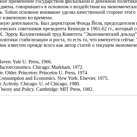
вное применение государством фискальной и денежной политики
идмена, говорившего в основном о воздействии на экономическ
. Тобин основное внимание уделял качественной стороне этого 
е изменению во времени.
ную деятельность. Был директором Фонда Йеля, председателем
ческих советников президента Кеннеди в 1961-62 гг., который с
, К. Эрроу. Коллективный труд Комитета "Экономический доклад"
олитики стабилизации и роста, то есть то, что именуется сейчас
ин известен прежде всего как автор статей о текущем экономич
aven: Yale U. Press, 1966.
 Macroeconomics. Chicago: Markham, 1972.
 Older. Princeton: Princeton U. Press, 1974
Consumption and Economics. New York: Elsevier, 1975.
Activity. Chicago: U. of Chicago, 1980.
Theory and Policy. Cambridge: MIT Press, 1982.