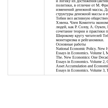
и логику их достижения (акти
политики, в отличие от М. Фр
изменений денежной массы, Дж
структуры денежной массы и е
Тобин вел активную обществен
Хэвена. Член Комитета экономи
людей, как Р. Солоу, А. Оукен
сочетание теории и практики п
Широкому кругу читателей Тоб
монетаризма и рейганомики.
Основные работы
National Economic Policy. New H
Essays in Economics. Volume I,
The. New Economics: One Decade.
Essays in Economics. Volume 2, 
Asset Accumulation and Economic 
Essays in Economics. Volume 3, 