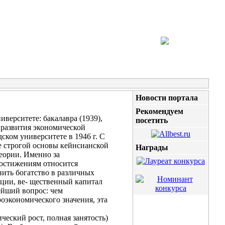
Новости портала
Рекомендуем
верситете: бакалавра (1939),
посетить
к развития экономической
ком университете в 1946 г. С
ее строгой основы кейнсианской
Награды
еории. Именно за
достижениям относится
нить богатство в различных
ации, ве- щественный капитал
нейший вопрос: чем
роэкономического значения, эта
ческий рост, полная занятость)